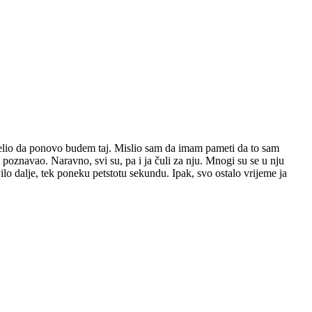
 želio da ponovo budem taj. Mislio sam da imam pameti da to sam
 poznavao. Naravno, svi su, pa i ja čuli za nju. Mnogi su se u nju
vilo dalje, tek poneku petstotu sekundu. Ipak, svo ostalo vrijeme ja