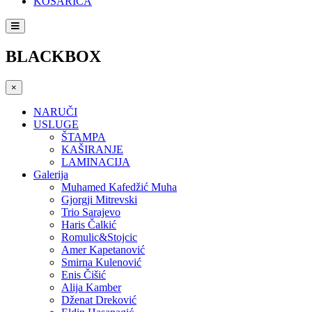
KOŠARICA
BLACKBOX
×
NARUČI
USLUGE
ŠTAMPA
KAŠIRANJE
LAMINACIJA
Galerija
Muhamed Kafedžić Muha
Gjorgji Mitrevski
Trio Sarajevo
Haris Čalkić
Romulic&Stojcic
Amer Kapetanović
Smirna Kulenović
Enis Čišić
Alija Kamber
Dženat Dreković