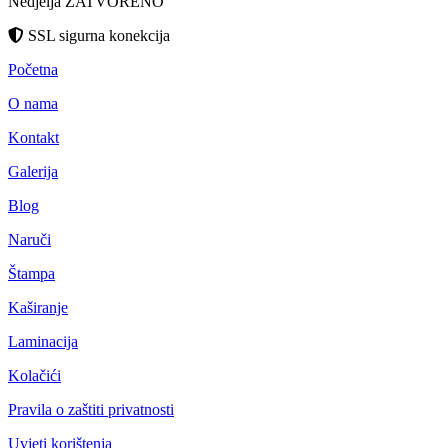
Nedjelja ZATVORENO
SSL sigurna konekcija
Početna
O nama
Kontakt
Galerija
Blog
Naruči
Štampa
Kaširanje
Laminacija
Kolačići
Pravila o zaštiti privatnosti
Uvjeti korištenja