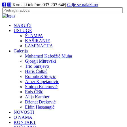
Kontakt telefon: 033 203 646|
Gdje se nalazimo
NARUČI
USLUGE
ŠTAMPA
KAŠIRANJE
LAMINACIJA
Galerija
Muhamed Kafedžić Muha
Gjorgji Mitrevski
Trio Sarajevo
Haris Čalkić
Romulic&Stojcic
Amer Kapetanović
Smirna Kulenović
Enis Čišić
Alija Kamber
Dženat Dreković
Eldin Hasanagić
NOVOSTI
O NAMA
KONTAKT