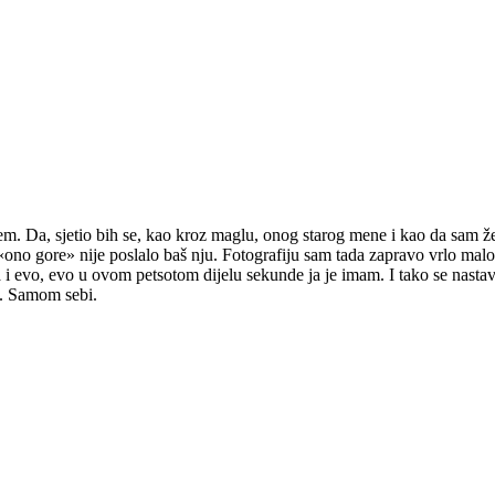
jem. Da, sjetio bih se, kao kroz maglu, onog starog mene i kao da sam
«ono gore» nije poslalo baš nju. Fotografiju sam tada zapravo vrlo malo
žna i evo, evo u ovom petsotom dijelu sekunde ja je imam. I tako se nasta
e. Samom sebi.