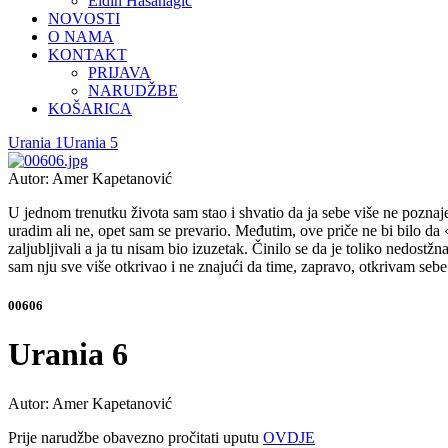
Eldin Hasanagić
NOVOSTI
O NAMA
KONTAKT
PRIJAVA
NARUDŽBE
KOŠARICA
Urania 1
Urania 5
Autor: Amer Kapetanović
U jednom trenutku života sam stao i shvatio da ja sebe više ne pozna
uradim ali ne, opet sam se prevario. Međutim, ove priče ne bi bilo da 
zaljubljivali a ja tu nisam bio izuzetak. Činilo se da je toliko nedost
sam nju sve više otkrivao i ne znajući da time, zapravo, otkrivam seb
00606
Urania 6
Autor: Amer Kapetanović
Prije narudžbe obavezno pročitati uputu
OVDJE