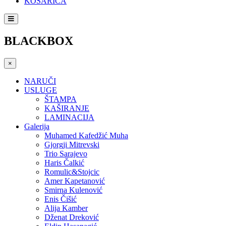
KOŠARICA
BLACKBOX
×
NARUČI
USLUGE
ŠTAMPA
KAŠIRANJE
LAMINACIJA
Galerija
Muhamed Kafedžić Muha
Gjorgji Mitrevski
Trio Sarajevo
Haris Čalkić
Romulic&Stojcic
Amer Kapetanović
Smirna Kulenović
Enis Čišić
Alija Kamber
Dženat Dreković