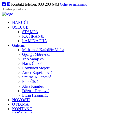
Kontakt telefon: 033 203 646|
Gdje se nalazimo
NARUČI
USLUGE
ŠTAMPA
KAŠIRANJE
LAMINACIJA
Galerija
Muhamed Kafedžić Muha
Gjorgji Mitrevski
Trio Sarajevo
Haris Čalkić
Romulic&Stojcic
Amer Kapetanović
Smirna Kulenović
Enis Čišić
Alija Kamber
Dženat Dreković
Eldin Hasanagić
NOVOSTI
O NAMA
KONTAKT