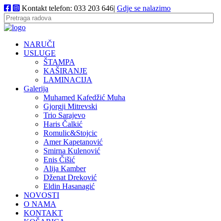
Kontakt telefon: 033 203 646|
Gdje se nalazimo
NARUČI
USLUGE
ŠTAMPA
KAŠIRANJE
LAMINACIJA
Galerija
Muhamed Kafedžić Muha
Gjorgji Mitrevski
Trio Sarajevo
Haris Čalkić
Romulic&Stojcic
Amer Kapetanović
Smirna Kulenović
Enis Čišić
Alija Kamber
Dženat Dreković
Eldin Hasanagić
NOVOSTI
O NAMA
KONTAKT