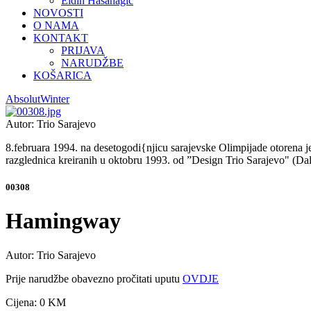
Eldin Hasanagić
NOVOSTI
O NAMA
KONTAKT
PRIJAVA
NARUDŽBE
KOŠARICA
Absolut
Winter
Autor: Trio Sarajevo
8.februara 1994. na desetogodi{njicu sarajevske Olimpijade otorena je 
razglednica kreiranih u oktobru 1993. od ”Design Trio Sarajevo" (Dal
00308
Hamingway
Autor: Trio Sarajevo
Prije narudžbe obavezno pročitati uputu
OVDJE
Cijena:
0 KM