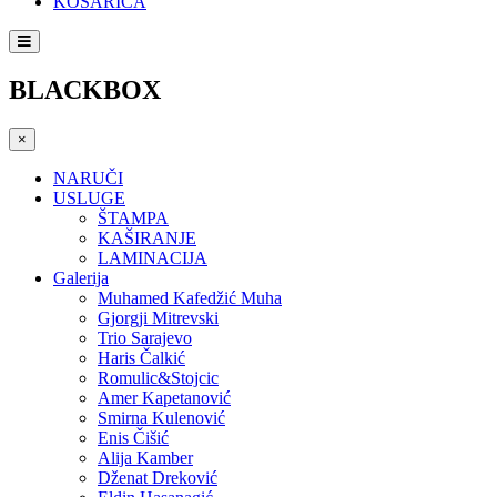
KOŠARICA
BLACKBOX
×
NARUČI
USLUGE
ŠTAMPA
KAŠIRANJE
LAMINACIJA
Galerija
Muhamed Kafedžić Muha
Gjorgji Mitrevski
Trio Sarajevo
Haris Čalkić
Romulic&Stojcic
Amer Kapetanović
Smirna Kulenović
Enis Čišić
Alija Kamber
Dženat Dreković