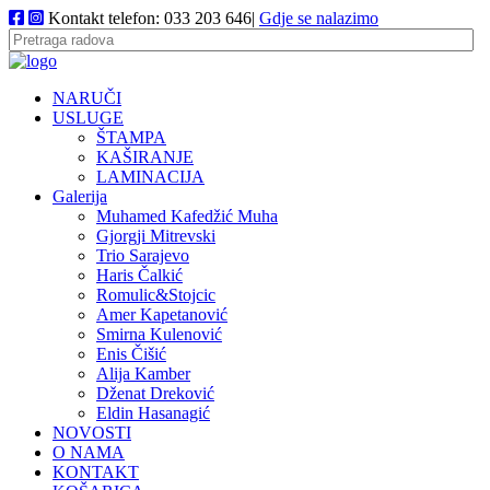
Kontakt telefon: 033 203 646|
Gdje se nalazimo
NARUČI
USLUGE
ŠTAMPA
KAŠIRANJE
LAMINACIJA
Galerija
Muhamed Kafedžić Muha
Gjorgji Mitrevski
Trio Sarajevo
Haris Čalkić
Romulic&Stojcic
Amer Kapetanović
Smirna Kulenović
Enis Čišić
Alija Kamber
Dženat Dreković
Eldin Hasanagić
NOVOSTI
O NAMA
KONTAKT