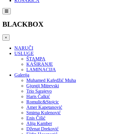
KOŠARICA
BLACKBOX
×
NARUČI
USLUGE
ŠTAMPA
KAŠIRANJE
LAMINACIJA
Galerija
Muhamed Kafedžić Muha
Gjorgji Mitrevski
Trio Sarajevo
Haris Čalkić
Romulic&Stojcic
Amer Kapetanović
Smirna Kulenović
Enis Čišić
Alija Kamber
Dženat Dreković