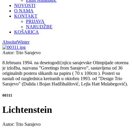
Eldin Hasanagić
NOVOSTI
O NAMA
KONTAKT
PRIJAVA
NARUDŽBE
KOŠARICA
Absolut
Winter
Autor: Trio Sarajevo
8.februara 1994. na desetogodi{njicu sarajevske Olimpijade otorena
je izložba, nazvana ”Greetings from Sarajevo”, sastavljena od 36
originalnih postera slikanih na papiru ( 70 x 100cm ). Posteri su
nastali od razglednica kreiranih u oktobru 1993. od ”Design Trio
Sarajevo" (Dalida i Bojan Hadžihalilović, Lejla Hatt Mulabegović).
00311
Lichtenstein
Autor: Trio Sarajevo