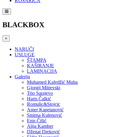
KOŠARICA
BLACKBOX
×
NARUČI
USLUGE
ŠTAMPA
KAŠIRANJE
LAMINACIJA
Galerija
Muhamed Kafedžić Muha
Gjorgji Mitrevski
Trio Sarajevo
Haris Čalkić
Romulic&Stojcic
Amer Kapetanović
Smirna Kulenović
Enis Čišić
Alija Kamber
Dženat Dreković