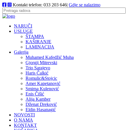
Kontakt telefon: 033 203 646|
Gdje se nalazimo
NARUČI
USLUGE
ŠTAMPA
KAŠIRANJE
LAMINACIJA
Galerija
Muhamed Kafedžić Muha
Gjorgji Mitrevski
Trio Sarajevo
Haris Čalkić
Romulic&Stojcic
Amer Kapetanović
Smirna Kulenović
Enis Čišić
Alija Kamber
Dženat Dreković
Eldin Hasanagić
NOVOSTI
O NAMA
KONTAKT