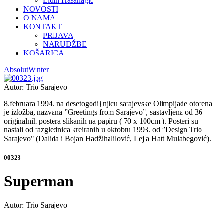
Eldin Hasanagić
NOVOSTI
O NAMA
KONTAKT
PRIJAVA
NARUDŽBE
KOŠARICA
Absolut
Winter
Autor: Trio Sarajevo
8.februara 1994. na desetogodi{njicu sarajevske Olimpijade otorena
je izložba, nazvana ”Greetings from Sarajevo”, sastavljena od 36
originalnih postera slikanih na papiru ( 70 x 100cm ). Posteri su
nastali od razglednica kreiranih u oktobru 1993. od ”Design Trio
Sarajevo" (Dalida i Bojan Hadžihalilović, Lejla Hatt Mulabegović).
00323
Superman
Autor: Trio Sarajevo