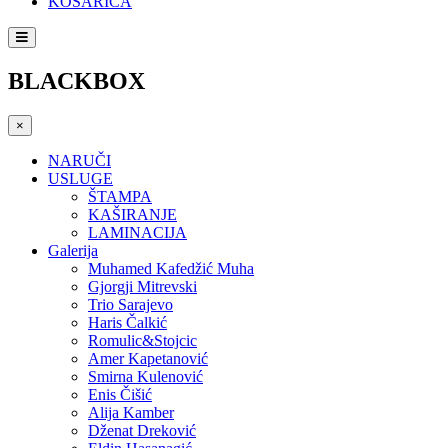
KOŠARICA
BLACKBOX
×
NARUČI
USLUGE
ŠTAMPA
KAŠIRANJE
LAMINACIJA
Galerija
Muhamed Kafedžić Muha
Gjorgji Mitrevski
Trio Sarajevo
Haris Čalkić
Romulic&Stojcic
Amer Kapetanović
Smirna Kulenović
Enis Čišić
Alija Kamber
Dženat Dreković