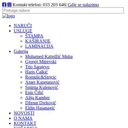
Kontakt telefon: 033 203 646|
Gdje se nalazimo
NARUČI
USLUGE
ŠTAMPA
KAŠIRANJE
LAMINACIJA
Galerija
Muhamed Kafedžić Muha
Gjorgji Mitrevski
Trio Sarajevo
Haris Čalkić
Romulic&Stojcic
Amer Kapetanović
Smirna Kulenović
Enis Čišić
Alija Kamber
Dženat Dreković
Eldin Hasanagić
NOVOSTI
O NAMA
KONTAKT