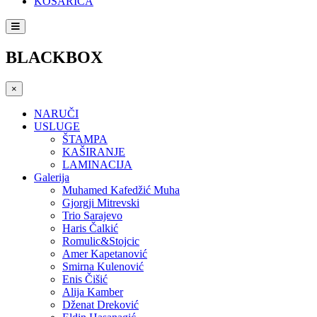
KOŠARICA
BLACKBOX
×
NARUČI
USLUGE
ŠTAMPA
KAŠIRANJE
LAMINACIJA
Galerija
Muhamed Kafedžić Muha
Gjorgji Mitrevski
Trio Sarajevo
Haris Čalkić
Romulic&Stojcic
Amer Kapetanović
Smirna Kulenović
Enis Čišić
Alija Kamber
Dženat Dreković