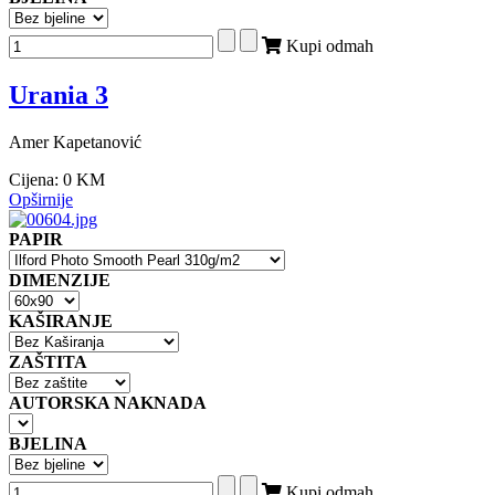
Kupi odmah
Urania 3
Amer Kapetanović
Cijena:
0 KM
Opširnije
PAPIR
DIMENZIJE
KAŠIRANJE
ZAŠTITA
AUTORSKA NAKNADA
BJELINA
Kupi odmah