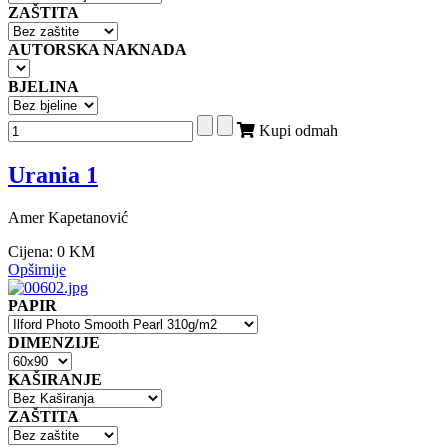
ZAŠTITA
AUTORSKA NAKNADA
BJELINA
Kupi odmah
Urania 1
Amer Kapetanović
Cijena:
0 KM
Opširnije
PAPIR
DIMENZIJE
KAŠIRANJE
ZAŠTITA