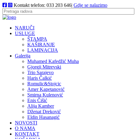
Kontakt telefon: 033 203 646|
Gdje se nalazimo
NARUČI
USLUGE
ŠTAMPA
KAŠIRANJE
LAMINACIJA
Galerija
Muhamed Kafedžić Muha
Gjorgji Mitrevski
Trio Sarajevo
Haris Čalkić
Romulic&Stojcic
Amer Kapetanović
Smirna Kulenović
Enis Čišić
Alija Kamber
Dženat Dreković
Eldin Hasanagić
NOVOSTI
O NAMA
KONTAKT