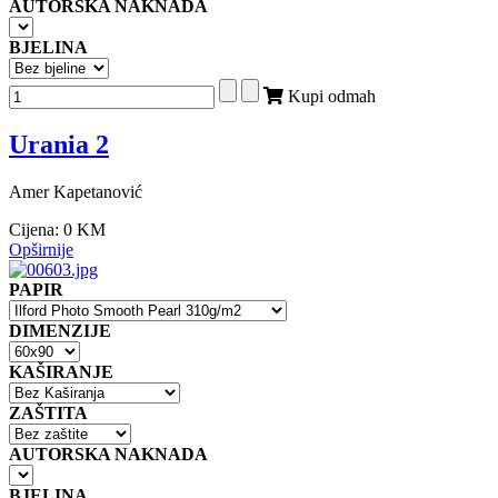
AUTORSKA NAKNADA
BJELINA
Kupi odmah
Urania 2
Amer Kapetanović
Cijena:
0 KM
Opširnije
PAPIR
DIMENZIJE
KAŠIRANJE
ZAŠTITA
AUTORSKA NAKNADA
BJELINA