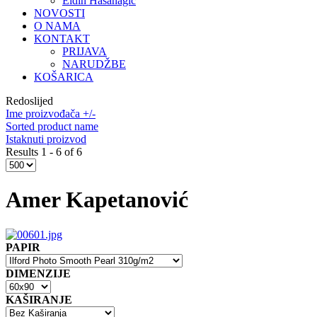
Eldin Hasanagić
NOVOSTI
O NAMA
KONTAKT
PRIJAVA
NARUDŽBE
KOŠARICA
Redoslijed
Ime proizvođača +/-
Sorted product name
Istaknuti proizvod
Results 1 - 6 of 6
Amer Kapetanović
PAPIR
DIMENZIJE
KAŠIRANJE